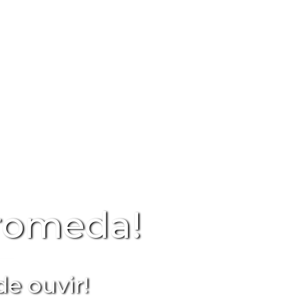
romeda!
e ouvir!