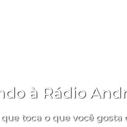
ndo à Rádio And
 que toca o que você gosta d